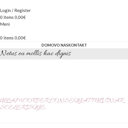
Login / Register
0
items
0,00
€
Meni
0
items
0,00
€
DOMOV
O NAS
KONTAKT
Netus eu mollis hac dignis
ULLAMCORPER CONSEQUAT PULVINAR
SCELERISQUE