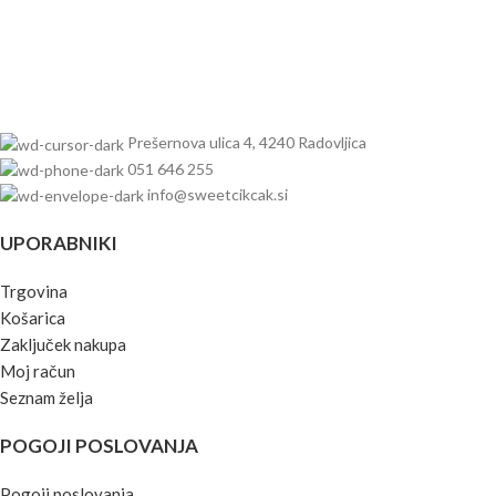
Furniture
A lacus bibendum pulvinar
Prešernova ulica 4, 4240 Radovljica
051 646 255
info@sweetcikcak.si
UPORABNIKI
Trgovina
Košarica
Zaključek nakupa
Moj račun
Seznam želja
POGOJI POSLOVANJA
Pogoji poslovanja