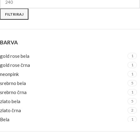
FILTRIRAJ
BARVA
gold rose bela
1
gold rose črna
1
neonpink
1
srebrno bela
5
srebrno črna
1
zlato bela
5
zlato črna
2
Bela
1
beli polžki
1
belo-srebrna
1