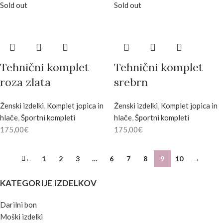
Sold out
Sold out
Tehnični komplet
Tehnični komplet
roza zlata
srebrn
Ženski izdelki
,
Komplet jopica in
Ženski izdelki
,
Komplet jopica in
hlače
,
Športni kompleti
hlače
,
Športni kompleti
175,00
€
175,00
€
←
1
2
3
…
6
7
8
9
10
→
KATEGORIJE IZDELKOV
Darilni bon
Moški izdelki