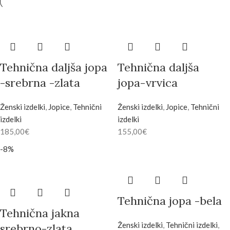
Tehnična daljša jopa
Tehnična daljša
-srebrna -zlata
jopa-vrvica
Ženski izdelki
,
Jopice
,
Tehnični
Ženski izdelki
,
Jopice
,
Tehnični
izdelki
izdelki
185,00
€
155,00
€
-8%
Tehnična jopa -bela
Tehnična jakna
Ženski izdelki
,
Tehnični izdelki
,
srebrno-zlata