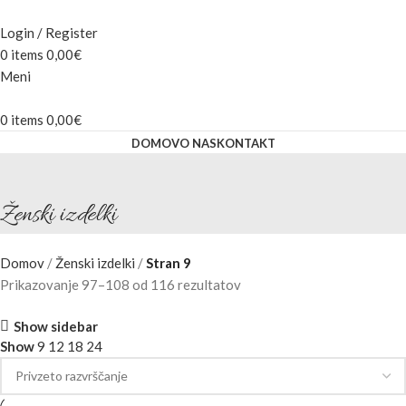
Login / Register
0
items
0,00
€
Meni
0
items
0,00
€
DOMOV
O NAS
KONTAKT
Ženski izdelki
Domov
Ženski izdelki
Stran 9
Prikazovanje 97–108 od 116 rezultatov
Show sidebar
Show
9
12
18
24