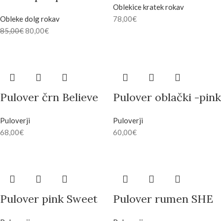
Oblekice kratek rokav
Obleke dolg rokav
78,00
€
85,00
€
80,00
€
Pulover črn Believe
Pulover oblački -pink
Puloverji
Puloverji
68,00
€
60,00
€
Pulover pink Sweet
Pulover rumen SHE