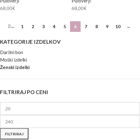
Puloverji
Puloverji
68,00
€
68,00
€
←
1
2
3
4
5
6
7
8
9
10
→
KATEGORIJE IZDELKOV
Darilni bon
Moški izdelki
Ženski izdelki
FILTRIRAJ PO CENI
FILTRIRAJ