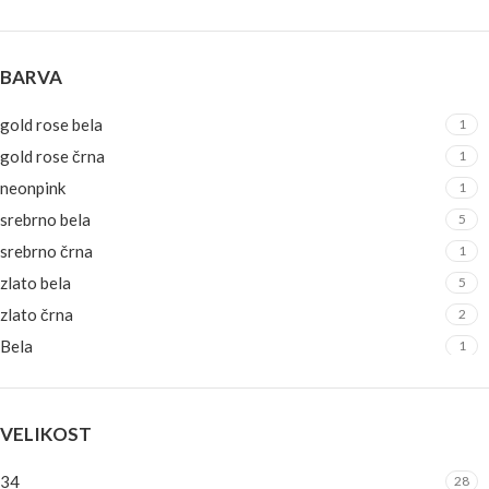
BARVA
gold rose bela
1
gold rose črna
1
neonpink
1
srebrno bela
5
srebrno črna
1
zlato bela
5
zlato črna
2
Bela
1
beli polžki
1
belo-srebrna
1
VELIKOST
belo-zlata
1
črn/črnobelepikice
1
34
28