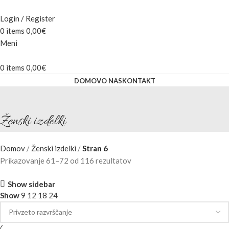
Login / Register
0
items
0,00
€
Meni
0
items
0,00
€
DOMOV
O NAS
KONTAKT
Ženski izdelki
Domov
Ženski izdelki
Stran 6
Prikazovanje 61–72 od 116 rezultatov
Show sidebar
Show
9
12
18
24