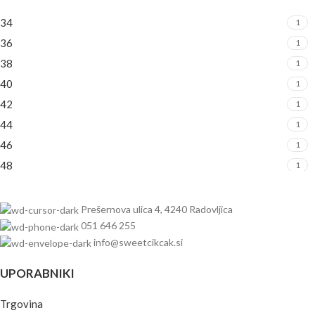
34
1
36
1
38
1
40
1
42
1
44
1
46
1
48
1
50
1
Prešernova ulica 4, 4240 Radovljica
051 646 255
info@sweetcikcak.si
UPORABNIKI
Trgovina