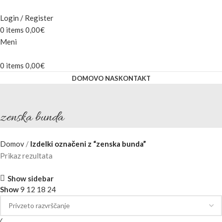
Login / Register
0
items
0,00
€
Meni
0
items
0,00
€
DOMOV
O NAS
KONTAKT
zenska bunda
Domov
Izdelki označeni z “zenska bunda”
Prikaz rezultata
Show sidebar
Show
9
12
18
24