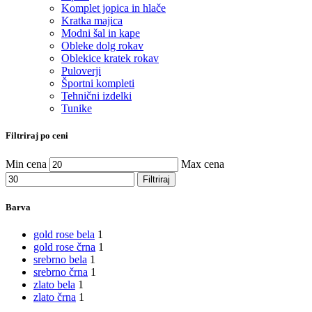
Komplet jopica in hlače
Kratka majica
Modni šal in kape
Obleke dolg rokav
Oblekice kratek rokav
Puloverji
Športni kompleti
Tehnični izdelki
Tunike
Filtriraj po ceni
Min cena
Max cena
Filtriraj
Barva
gold rose bela
1
gold rose črna
1
srebrno bela
1
srebrno črna
1
zlato bela
1
zlato črna
1