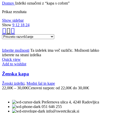
Domov
Izdelki označeni z “kapa s cofom”
Prikaz rezultata
Show sidebar
Show
9
12
18
24
Izberite možnosti
Ta izdelek ima več različic. Možnosti lahko
izberete na strani izdelka
Quick view
Add to wishlist
Ženska kapa
Ženski izdelki
,
Modni šal in kape
22,00
€
–
30,00
€
Cenovni razpon: od 22,00€ do 30,00€
Prešernova ulica 4, 4240 Radovljica
051 646 255
info@sweetcikcak.si