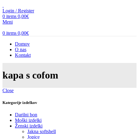
Login / Register
0
items
0,00
€
Meni
0
items
0,00
€
Domov
O nas
Kontakt
kapa s cofom
Close
Kategorije izdelkov
Darilni bon
Moški izdelki
Ženski izdelki
Jakna softshell
Jopice