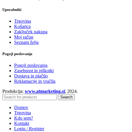
Uporabniki
Trgovina
Košarica
Zaključek nakupa
Moj račun
Seznam želja
Pogoji poslovanja
Pogoji poslovanja
Zasebnost in piškotki
Dostava in plačilo
Reklamacije in vračila
Produkcija:
www.atmarketing.si
;
2024.
Search
Domov
Trgovina
Kdo sem?
Kontakt
Login / Register