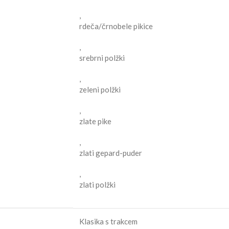
,
rdeča/črnobele pikice
,
srebrni polžki
,
zeleni polžki
,
zlate pike
,
zlati gepard-puder
,
zlati polžki
Klasika s trakcem