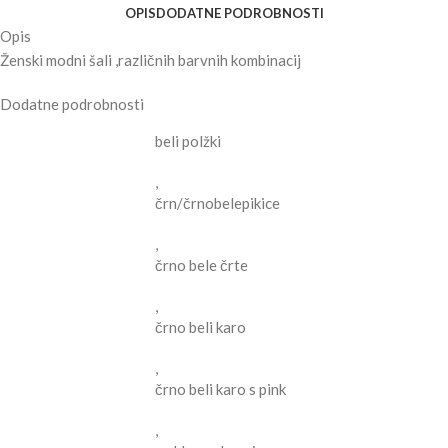
OPIS
DODATNE PODROBNOSTI
Opis
Ženski modni šali ,različnih barvnih kombinacij
Dodatne podrobnosti
beli polžki
,
črn/črnobelepikice
,
črno bele črte
,
črno beli karo
,
črno beli karo s pink
,