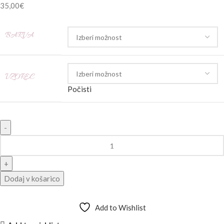
35,00
€
BARVA
VZOREC
Počisti
Dodaj v košarico
Add to Wishlist