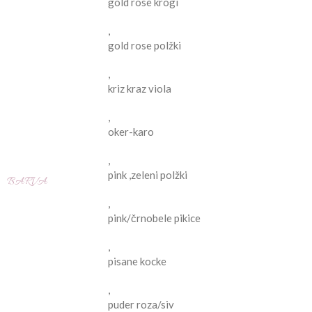
gold rose krogi
,
gold rose polžki
,
kriz kraz viola
,
oker-karo
,
pink ,zeleni polžki
BARVA
,
pink/črnobele pikice
,
pisane kocke
,
puder roza/siv