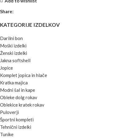
Add to wishlist
Share:
KATEGORIJE IZDELKOV
Darilni bon
Moški izdelki
Ženski izdelki
Jakna softshell
Jopice
Komplet jopica in hlače
Kratka majica
Modni šal in kape
Obleke dolg rokav
Oblekice kratek rokav
Puloverji
Športni kompleti
Tehnični izdelki
Tunike